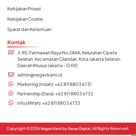
Kebijakan Privasi
Kebijakan Cookie
Syarat dan Ketentuan
Kontak
Jl. RS. Fatmawati Raya No.28AA, Kelurahan Cipete
Selatan, Kecamatan Cilandak, Kota Jakarta Selatan,
Daerah Khusus Jakarta - 12410
admin@negerikami.id
Marketing (Indah): +62 811 8803 6731
Partnership (Dara): +62 811 8803 6732
Info (Afifah): +62 811 8803 6733
Copyright ©
2026
by
. All Rights Reserved.
Negeri Kami
Garap Digital