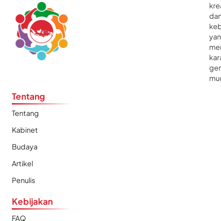
kre
da
ke
ya
me
kar
gen
mu
Tentang
Tentang
Kabinet
Budaya
Artikel
Penulis
Kebijakan
FAQ