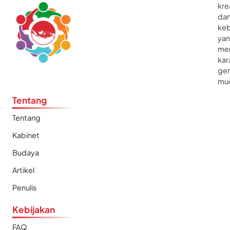
kre
da
ke
ya
me
kar
gen
mu
Tentang
Tentang
Kabinet
Budaya
Artikel
Penulis
Kebijakan
FAQ