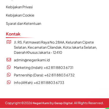
Kebijakan Privasi
Kebijakan Cookie
Syarat dan Ketentuan
Kontak
Jl. RS. Fatmawati Raya No.28AA, Kelurahan Cipete
Selatan, Kecamatan Cilandak, Kota Jakarta Selatan,
Daerah Khusus Jakarta - 12410
admin@negerikami.id
Marketing (Indah): +62 811 8803 6731
Partnership (Dara): +62 811 8803 6732
Info (Afifah): +62 811 8803 6733
Copyright ©
2026
by
. All Rights Reserved.
Negeri Kami
Garap Digital