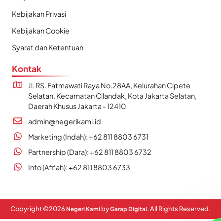
Kebijakan Privasi
Kebijakan Cookie
Syarat dan Ketentuan
Kontak
Jl. RS. Fatmawati Raya No.28AA, Kelurahan Cipete
Selatan, Kecamatan Cilandak, Kota Jakarta Selatan,
Daerah Khusus Jakarta - 12410
admin@negerikami.id
Marketing (Indah): +62 811 8803 6731
Partnership (Dara): +62 811 8803 6732
Info (Afifah): +62 811 8803 6733
Copyright ©
2026
by
. All Rights Reserved.
Negeri Kami
Garap Digital