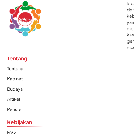
kre
da
ke
ya
me
kar
gen
mu
Tentang
Tentang
Kabinet
Budaya
Artikel
Penulis
Kebijakan
FAQ