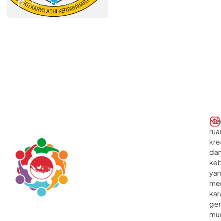
4 November 2025
dan Filosofi
Me
rua
kre
da
ke
ya
me
kar
gen
mu