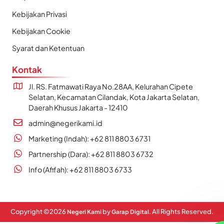
Kebijakan Privasi
Kebijakan Cookie
Syarat dan Ketentuan
Kontak
Jl. RS. Fatmawati Raya No.28AA, Kelurahan Cipete
Selatan, Kecamatan Cilandak, Kota Jakarta Selatan,
Daerah Khusus Jakarta - 12410
admin@negerikami.id
Marketing (Indah): +62 811 8803 6731
Partnership (Dara): +62 811 8803 6732
Info (Afifah): +62 811 8803 6733
Copyright ©
2026
by
. All Rights Reserved.
Negeri Kami
Garap Digital