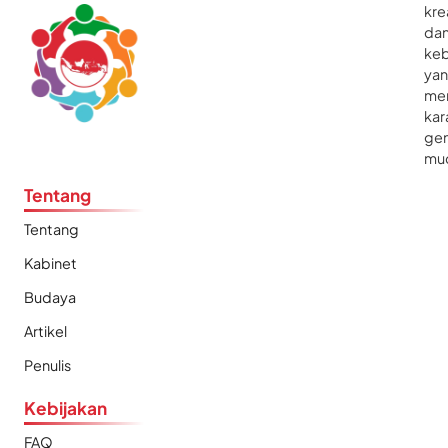
kre
da
ke
ya
me
kar
gen
mu
Tentang
Tentang
Kabinet
Budaya
Artikel
Penulis
Kebijakan
FAQ