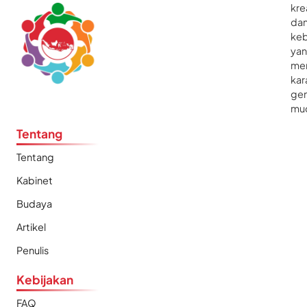
kre
da
ke
ya
me
kar
gen
mu
Tentang
Tentang
Kabinet
Budaya
Artikel
Penulis
Kebijakan
FAQ