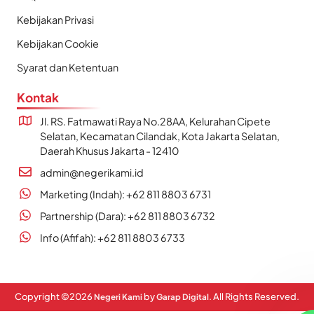
Kebijakan Privasi
Kebijakan Cookie
Syarat dan Ketentuan
Kontak
Jl. RS. Fatmawati Raya No.28AA, Kelurahan Cipete
Selatan, Kecamatan Cilandak, Kota Jakarta Selatan,
Daerah Khusus Jakarta - 12410
admin@negerikami.id
Marketing (Indah): +62 811 8803 6731
Partnership (Dara): +62 811 8803 6732
Info (Afifah): +62 811 8803 6733
Copyright ©
2026
by
. All Rights Reserved.
Negeri Kami
Garap Digital