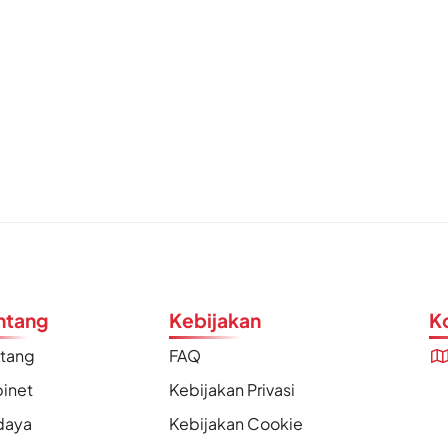
ntang
Kebijakan
K
ntang
FAQ
inet
Kebijakan Privasi
daya
Kebijakan Cookie