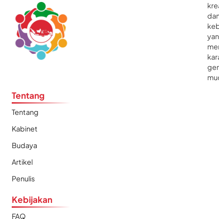
kre
da
ke
ya
me
kar
gen
mu
Tentang
Tentang
Kabinet
Budaya
Artikel
Penulis
Kebijakan
FAQ