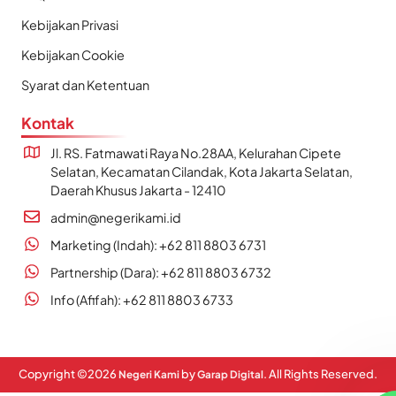
Kebijakan Privasi
Kebijakan Cookie
Syarat dan Ketentuan
Kontak
Jl. RS. Fatmawati Raya No.28AA, Kelurahan Cipete
Selatan, Kecamatan Cilandak, Kota Jakarta Selatan,
Daerah Khusus Jakarta - 12410
admin@negerikami.id
Marketing (Indah): +62 811 8803 6731
Partnership (Dara): +62 811 8803 6732
Info (Afifah): +62 811 8803 6733
Copyright ©
2026
by
. All Rights Reserved.
Negeri Kami
Garap Digital