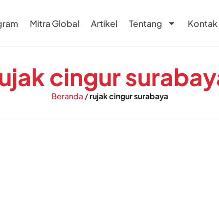
gram
Mitra Global
Artikel
Tentang
Kontak
rujak cingur surabay
Beranda
/
rujak cingur surabaya