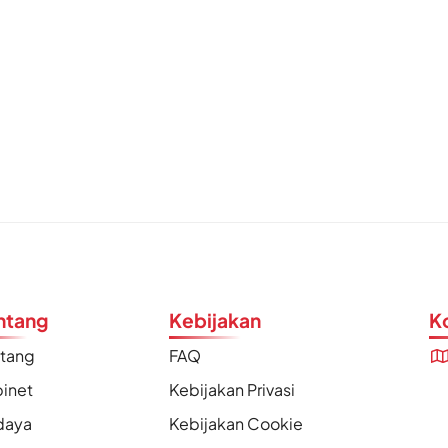
ntang
Kebijakan
K
ntang
FAQ
inet
Kebijakan Privasi
daya
Kebijakan Cookie