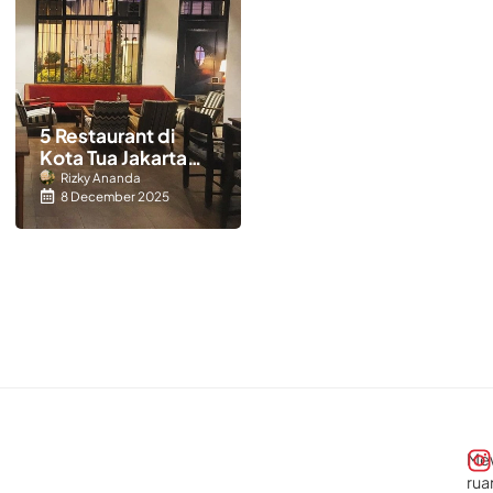
5 Restaurant di
Kota Tua Jakarta
yang Sajikan
Rizky Ananda
8 December 2025
Kuliner Legendaris
Me
rua