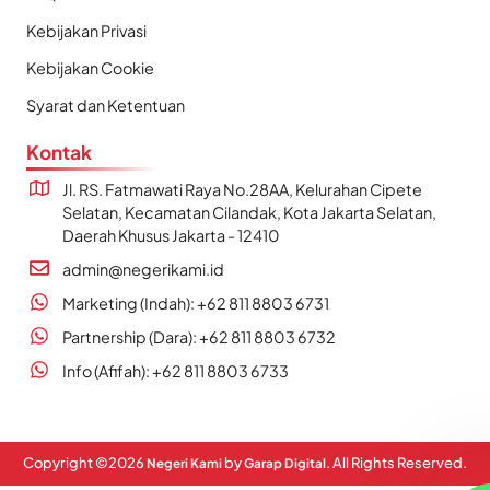
Kebijakan Privasi
Kebijakan Cookie
Syarat dan Ketentuan
Kontak
Jl. RS. Fatmawati Raya No.28AA, Kelurahan Cipete
Selatan, Kecamatan Cilandak, Kota Jakarta Selatan,
Daerah Khusus Jakarta - 12410
admin@negerikami.id
Marketing (Indah): +62 811 8803 6731
Partnership (Dara): +62 811 8803 6732
Info (Afifah): +62 811 8803 6733
Copyright ©
2026
by
. All Rights Reserved.
Negeri Kami
Garap Digital