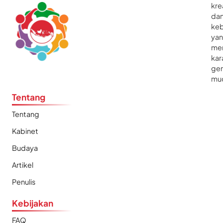
kre
da
ke
ya
me
kar
gen
mu
Tentang
Tentang
Kabinet
Budaya
Artikel
Penulis
Kebijakan
FAQ