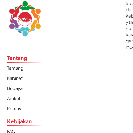
kre
da
ke
ya
me
kar
gen
mu
Tentang
Tentang
Kabinet
Budaya
Artikel
Penulis
Kebijakan
FAQ