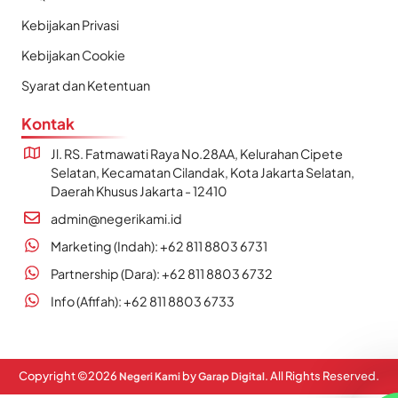
Kebijakan Privasi
Kebijakan Cookie
Syarat dan Ketentuan
Kontak
Jl. RS. Fatmawati Raya No.28AA, Kelurahan Cipete
Selatan, Kecamatan Cilandak, Kota Jakarta Selatan,
Daerah Khusus Jakarta - 12410
admin@negerikami.id
Marketing (Indah): +62 811 8803 6731
Partnership (Dara): +62 811 8803 6732
Info (Afifah): +62 811 8803 6733
Copyright ©
2026
by
. All Rights Reserved.
Negeri Kami
Garap Digital