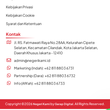
Kebijakan Privasi
Kebijakan Cookie
Syarat dan Ketentuan
Kontak
Jl. RS. Fatmawati Raya No.28AA, Kelurahan Cipete
Selatan, Kecamatan Cilandak, Kota Jakarta Selatan,
Daerah Khusus Jakarta - 12410
admin@negerikami.id
Marketing (Indah): +62 811 8803 6731
Partnership (Dara): +62 811 8803 6732
Info (Afifah): +62 811 8803 6733
Copyright ©
2026
by
. All Rights Reserved.
Negeri Kami
Garap Digital