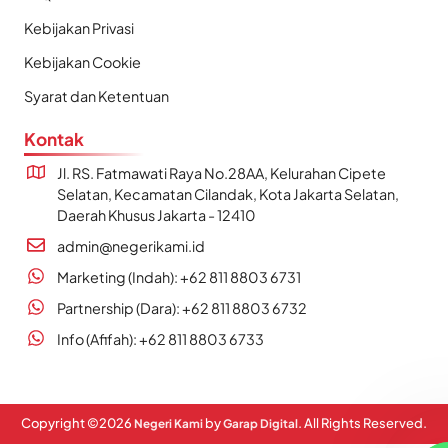
Kebijakan Privasi
Kebijakan Cookie
Syarat dan Ketentuan
Kontak
Jl. RS. Fatmawati Raya No.28AA, Kelurahan Cipete
Selatan, Kecamatan Cilandak, Kota Jakarta Selatan,
Daerah Khusus Jakarta - 12410
admin@negerikami.id
Marketing (Indah): +62 811 8803 6731
Partnership (Dara): +62 811 8803 6732
Info (Afifah): +62 811 8803 6733
Copyright ©
2026
by
. All Rights Reserved.
Negeri Kami
Garap Digital