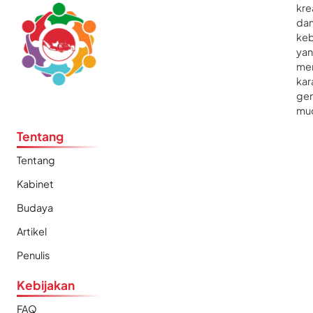
kre
da
ke
ya
me
kar
gen
mu
Tentang
Tentang
Kabinet
Budaya
Artikel
Penulis
Kebijakan
FAQ