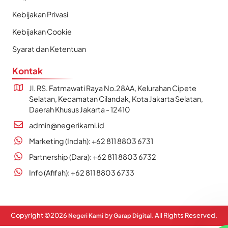
Kebijakan Privasi
Kebijakan Cookie
Syarat dan Ketentuan
Kontak
Jl. RS. Fatmawati Raya No.28AA, Kelurahan Cipete
Selatan, Kecamatan Cilandak, Kota Jakarta Selatan,
Daerah Khusus Jakarta - 12410
admin@negerikami.id
Marketing (Indah): +62 811 8803 6731
Partnership (Dara): +62 811 8803 6732
Info (Afifah): +62 811 8803 6733
Copyright ©
2026
by
. All Rights Reserved.
Negeri Kami
Garap Digital