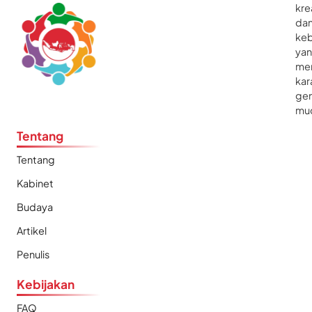
kre
da
ke
ya
me
kar
gen
mu
Tentang
Tentang
Kabinet
Budaya
Artikel
Penulis
Kebijakan
FAQ