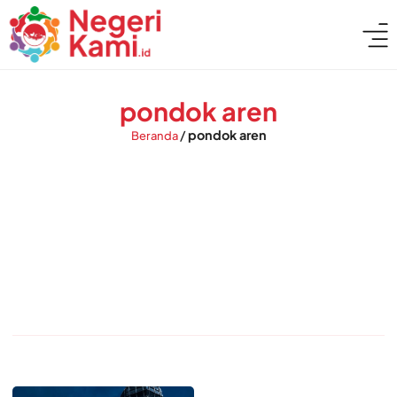
pondok aren
/
pondok aren
Beranda