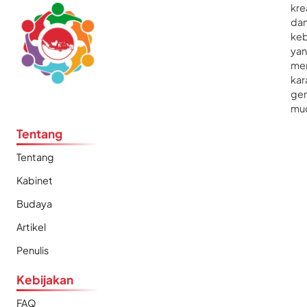
kre
da
ke
ya
me
kar
gen
mu
Tentang
Tentang
Kabinet
Budaya
Artikel
Penulis
Kebijakan
FAQ