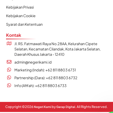
Kebijakan Privasi
Kebijakan Cookie
Syarat dan Ketentuan
Kontak
Jl. RS. Fatmawati Raya No.28AA, Kelurahan Cipete
Selatan, Kecamatan Cilandak, Kota Jakarta Selatan,
Daerah Khusus Jakarta - 12410
admin@negerikami.id
Marketing (Indah): +62 811 8803 6731
Partnership (Dara): +62 811 8803 6732
Info (Afifah): +62 811 8803 6733
Copyright ©
2026
by
. All Rights Reserved.
Negeri Kami
Garap Digital