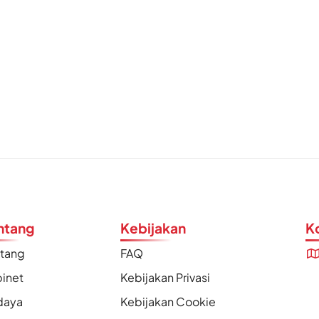
ntang
Kebijakan
K
ntang
FAQ
inet
Kebijakan Privasi
daya
Kebijakan Cookie