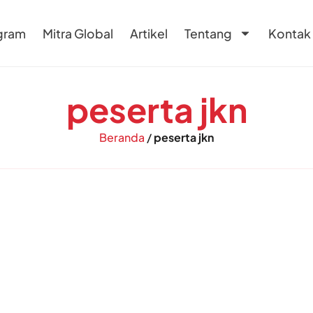
gram
Mitra Global
Artikel
Tentang
Kontak
peserta jkn
Beranda
/
peserta jkn