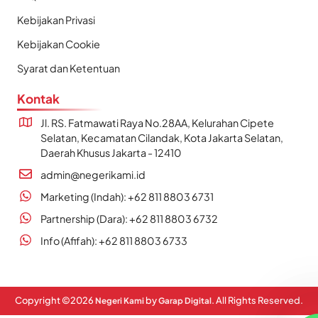
Kebijakan Privasi
Kebijakan Cookie
Syarat dan Ketentuan
Kontak
Jl. RS. Fatmawati Raya No.28AA, Kelurahan Cipete
Selatan, Kecamatan Cilandak, Kota Jakarta Selatan,
Daerah Khusus Jakarta - 12410
admin@negerikami.id
Marketing (Indah): +62 811 8803 6731
Partnership (Dara): +62 811 8803 6732
Info (Afifah): +62 811 8803 6733
Copyright ©
2026
by
. All Rights Reserved.
Negeri Kami
Garap Digital