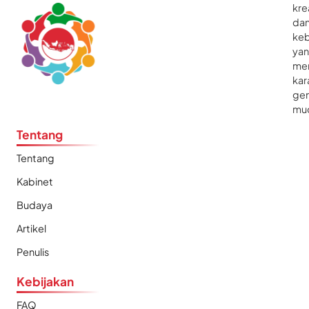
kre
da
ke
ya
me
kar
gen
mu
Tentang
Tentang
Kabinet
Budaya
Artikel
Penulis
Kebijakan
FAQ