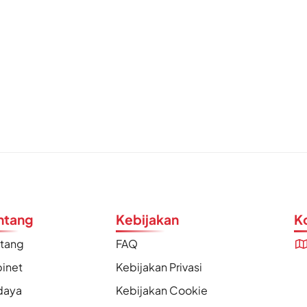
ntang
Kebijakan
K
ntang
FAQ
inet
Kebijakan Privasi
daya
Kebijakan Cookie