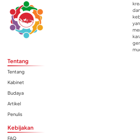
kre
da
ke
ya
me
kar
gen
mu
Tentang
Tentang
Kabinet
Budaya
Artikel
Penulis
Kebijakan
FAQ