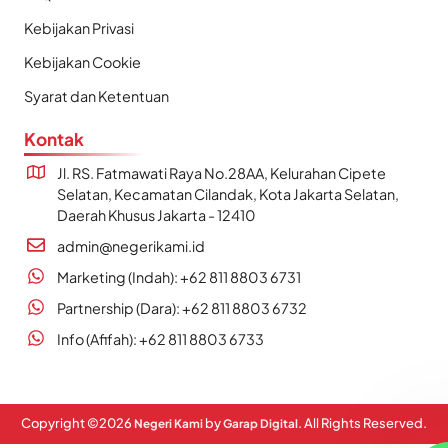
Kebijakan Privasi
Kebijakan Cookie
Syarat dan Ketentuan
Kontak
Jl. RS. Fatmawati Raya No.28AA, Kelurahan Cipete
Selatan, Kecamatan Cilandak, Kota Jakarta Selatan,
Daerah Khusus Jakarta - 12410
admin@negerikami.id
Marketing (Indah): +62 811 8803 6731
Partnership (Dara): +62 811 8803 6732
Info (Afifah): +62 811 8803 6733
Copyright ©
2026
by
. All Rights Reserved.
Negeri Kami
Garap Digital