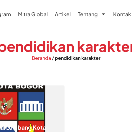
gram
Mitra Global
Artikel
Tentang
Kontak
pendidikan karakte
Beranda
/
pendidikan karakter
al Lambang Kota