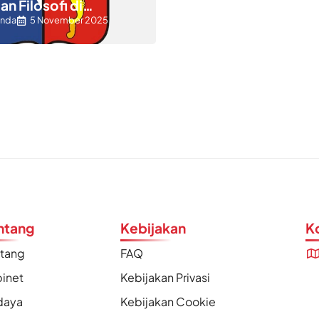
n Filosofi di
a
anda
5 November 2025
ntang
Kebijakan
K
ntang
FAQ
inet
Kebijakan Privasi
daya
Kebijakan Cookie