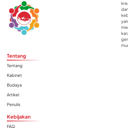
kre
da
ke
ya
me
kar
gen
mu
Tentang
Tentang
Kabinet
Budaya
Artikel
Penulis
Kebijakan
FAQ