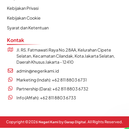
Kebijakan Privasi
Kebijakan Cookie
Syarat dan Ketentuan
Kontak
Jl. RS. Fatmawati Raya No.28AA, Kelurahan Cipete
Selatan, Kecamatan Cilandak, Kota Jakarta Selatan,
Daerah Khusus Jakarta - 12410
admin@negerikami.id
Marketing (Indah): +62 811 8803 6731
Partnership (Dara): +62 811 8803 6732
Info (Afifah): +62 811 8803 6733
Copyright ©
2026
by
. All Rights Reserved.
Negeri Kami
Garap Digital