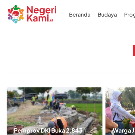
Beranda
Budaya
Pro
Pemprov DKI Buka 2.843
Warga J