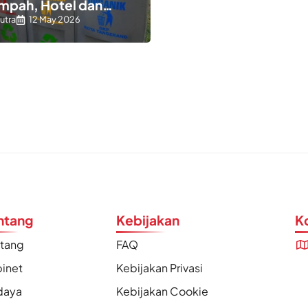
ampah, Hotel dan
k Bisa Lagi Buang
utra
12 May 2026
 Sembarangan
ntang
Kebijakan
K
ntang
FAQ
inet
Kebijakan Privasi
daya
Kebijakan Cookie