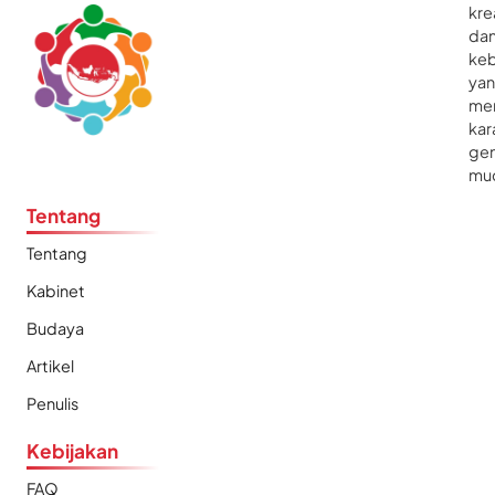
kre
da
ke
ya
me
kar
gen
mu
Tentang
Tentang
Kabinet
Budaya
Artikel
Penulis
Kebijakan
FAQ