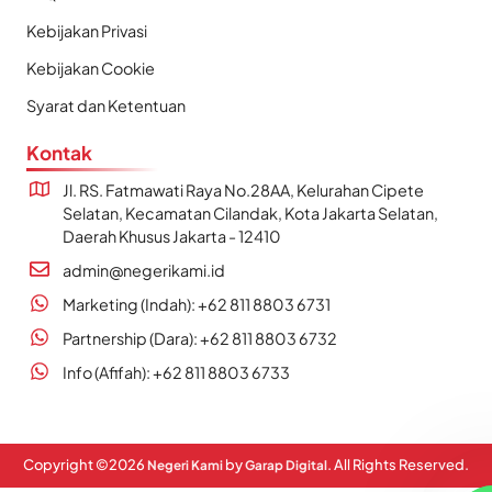
Kebijakan Privasi
Kebijakan Cookie
Syarat dan Ketentuan
Kontak
Jl. RS. Fatmawati Raya No.28AA, Kelurahan Cipete
Selatan, Kecamatan Cilandak, Kota Jakarta Selatan,
Daerah Khusus Jakarta - 12410
admin@negerikami.id
Marketing (Indah): +62 811 8803 6731
Partnership (Dara): +62 811 8803 6732
Info (Afifah): +62 811 8803 6733
Copyright ©
2026
by
. All Rights Reserved.
Negeri Kami
Garap Digital