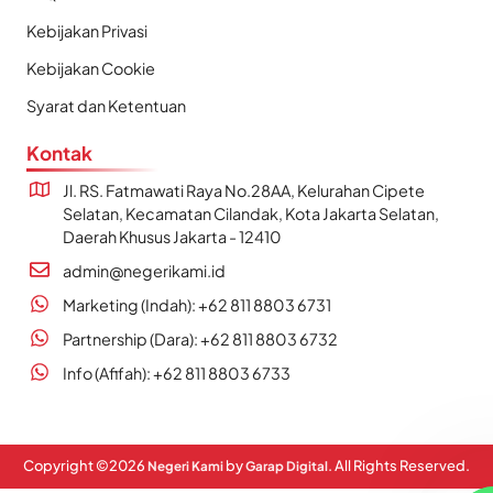
Kebijakan Privasi
Kebijakan Cookie
Syarat dan Ketentuan
Kontak
Jl. RS. Fatmawati Raya No.28AA, Kelurahan Cipete
Selatan, Kecamatan Cilandak, Kota Jakarta Selatan,
Daerah Khusus Jakarta - 12410
admin@negerikami.id
Marketing (Indah): +62 811 8803 6731
Partnership (Dara): +62 811 8803 6732
Info (Afifah): +62 811 8803 6733
Copyright ©
2026
by
. All Rights Reserved.
Negeri Kami
Garap Digital