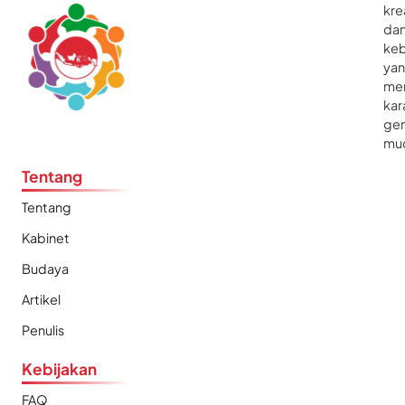
kre
da
ke
ya
me
kar
gen
mu
Tentang
Tentang
Kabinet
Budaya
Artikel
Penulis
Kebijakan
FAQ