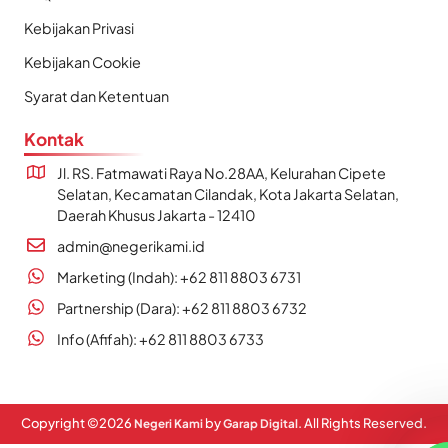
Kebijakan Privasi
Kebijakan Cookie
Syarat dan Ketentuan
Kontak
Jl. RS. Fatmawati Raya No.28AA, Kelurahan Cipete
Selatan, Kecamatan Cilandak, Kota Jakarta Selatan,
Daerah Khusus Jakarta - 12410
admin@negerikami.id
Marketing (Indah): +62 811 8803 6731
Partnership (Dara): +62 811 8803 6732
Info (Afifah): +62 811 8803 6733
Copyright ©
2026
by
. All Rights Reserved.
Negeri Kami
Garap Digital