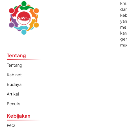
kre
da
ke
ya
me
kar
gen
mu
Tentang
Tentang
Kabinet
Budaya
Artikel
Penulis
Kebijakan
FAQ