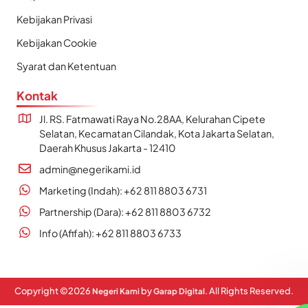
Kebijakan Privasi
Kebijakan Cookie
Syarat dan Ketentuan
Kontak
Jl. RS. Fatmawati Raya No.28AA, Kelurahan Cipete
Selatan, Kecamatan Cilandak, Kota Jakarta Selatan,
Daerah Khusus Jakarta - 12410
admin@negerikami.id
Marketing (Indah): +62 811 8803 6731
Partnership (Dara): +62 811 8803 6732
Info (Afifah): +62 811 8803 6733
Copyright ©
2026
by
. All Rights Reserved.
Negeri Kami
Garap Digital