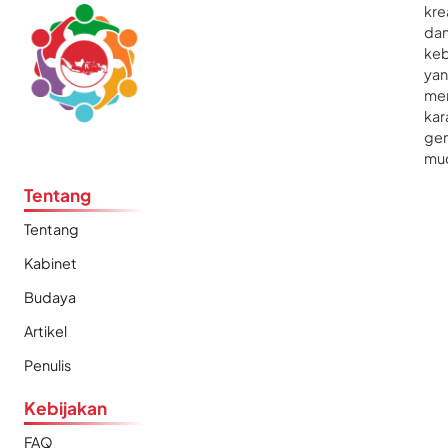
kre
da
ke
ya
me
kar
gen
mu
Tentang
Tentang
Kabinet
Budaya
Artikel
Penulis
Kebijakan
FAQ