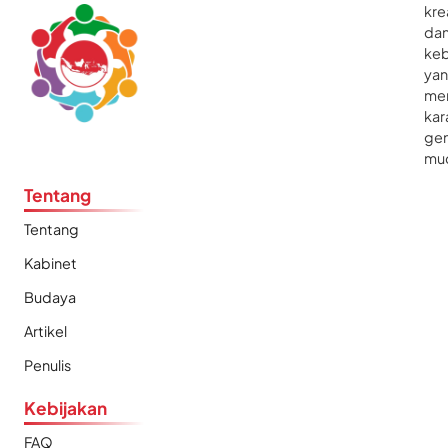
kre
da
ke
ya
me
kar
gen
mu
Tentang
Tentang
Kabinet
Budaya
Artikel
Penulis
Kebijakan
FAQ