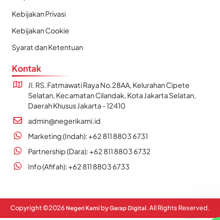
Kebijakan Privasi
Kebijakan Cookie
Syarat dan Ketentuan
Kontak
Jl. RS. Fatmawati Raya No.28AA, Kelurahan Cipete
Selatan, Kecamatan Cilandak, Kota Jakarta Selatan,
Daerah Khusus Jakarta - 12410
admin@negerikami.id
Marketing (Indah): +62 811 8803 6731
Partnership (Dara): +62 811 8803 6732
Info (Afifah): +62 811 8803 6733
Copyright ©
2026
by
. All Rights Reserved.
Negeri Kami
Garap Digital