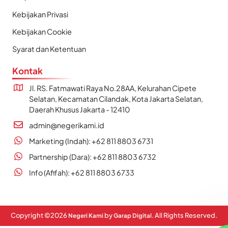
Kebijakan Privasi
Kebijakan Cookie
Syarat dan Ketentuan
Kontak
Jl. RS. Fatmawati Raya No.28AA, Kelurahan Cipete
Selatan, Kecamatan Cilandak, Kota Jakarta Selatan,
Daerah Khusus Jakarta - 12410
admin@negerikami.id
Marketing (Indah): +62 811 8803 6731
Partnership (Dara): +62 811 8803 6732
Info (Afifah): +62 811 8803 6733
Copyright ©
2026
by
. All Rights Reserved.
Negeri Kami
Garap Digital