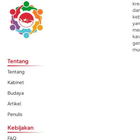
kre
da
ke
ya
me
kar
gen
mu
Tentang
Tentang
Kabinet
Budaya
Artikel
Penulis
Kebijakan
FAQ