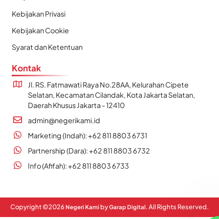
Kebijakan Privasi
Kebijakan Cookie
Syarat dan Ketentuan
Kontak
Jl. RS. Fatmawati Raya No.28AA, Kelurahan Cipete
Selatan, Kecamatan Cilandak, Kota Jakarta Selatan,
Daerah Khusus Jakarta - 12410
admin@negerikami.id
Marketing (Indah): +62 811 8803 6731
Partnership (Dara): +62 811 8803 6732
Info (Afifah): +62 811 8803 6733
Copyright ©
2026
by
. All Rights Reserved.
Negeri Kami
Garap Digital