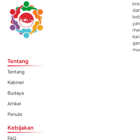
kre
da
ke
ya
me
kar
gen
mu
Tentang
Tentang
Kabinet
Budaya
Artikel
Penulis
Kebijakan
FAQ