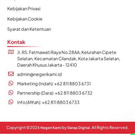
Kebijakan Privasi
Kebijakan Cookie
Syarat dan Ketentuan
Kontak
Jl. RS. Fatmawati Raya No.28AA, Kelurahan Cipete
Selatan, Kecamatan Cilandak, Kota Jakarta Selatan,
Daerah Khusus Jakarta - 12410
admin@negerikami.id
Marketing (Indah): +62 811 8803 6731
Partnership (Dara): +62 811 8803 6732
Info (Afifah): +62 811 8803 6733
Copyright ©
2026
by
. All Rights Reserved.
Negeri Kami
Garap Digital