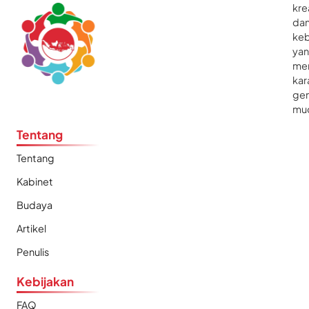
kre
da
ke
ya
me
kar
gen
mu
Tentang
Tentang
Kabinet
Budaya
Artikel
Penulis
Kebijakan
FAQ