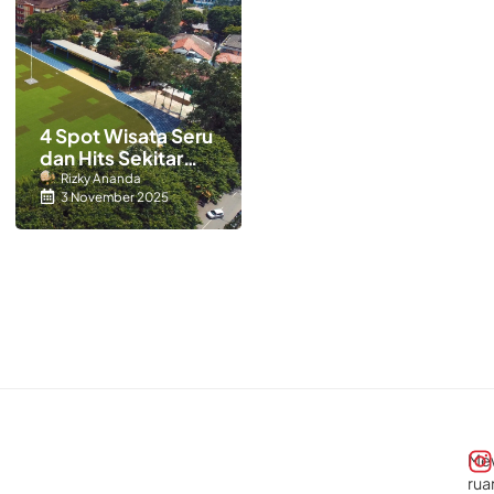
4 Spot Wisata Seru
dan Hits Sekitar
Alun-alun Kota
Rizky Ananda
3 November 2025
Tangerang
Me
rua