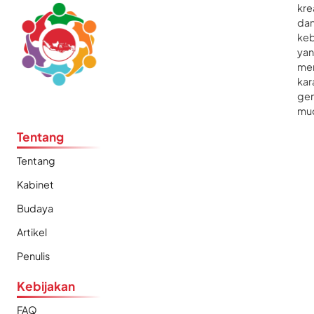
kre
da
ke
ya
me
kar
gen
mu
Tentang
Tentang
Kabinet
Budaya
Artikel
Penulis
Kebijakan
FAQ