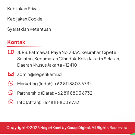
Kebijakan Privasi
Kebijakan Cookie
Syarat dan Ketentuan
Kontak
Jl. RS. Fatmawati Raya No.28AA, Kelurahan Cipete
Selatan, Kecamatan Cilandak, Kota Jakarta Selatan,
Daerah Khusus Jakarta - 12410
admin@negerikami.id
Marketing (Indah): +62 811 8803 6731
Partnership (Dara): +62 811 8803 6732
Info (Afifah): +62 811 8803 6733
Copyright ©
2026
by
. All Rights Reserved.
Negeri Kami
Garap Digital