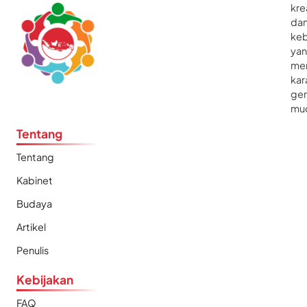
kre
da
ke
ya
me
kar
gen
mu
Tentang
Tentang
Kabinet
Budaya
Artikel
Penulis
Kebijakan
FAQ