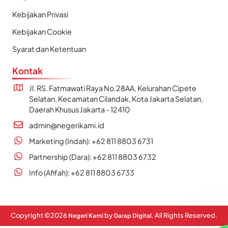
Kebijakan Privasi
Kebijakan Cookie
Syarat dan Ketentuan
Kontak
Jl. RS. Fatmawati Raya No.28AA, Kelurahan Cipete
Selatan, Kecamatan Cilandak, Kota Jakarta Selatan,
Daerah Khusus Jakarta - 12410
admin@negerikami.id
Marketing (Indah): +62 811 8803 6731
Partnership (Dara): +62 811 8803 6732
Info (Afifah): +62 811 8803 6733
Copyright ©
2026
by
. All Rights Reserved.
Negeri Kami
Garap Digital