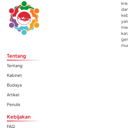
kre
da
ke
ya
me
kar
gen
mu
Tentang
Tentang
Kabinet
Budaya
Artikel
Penulis
Kebijakan
FAQ