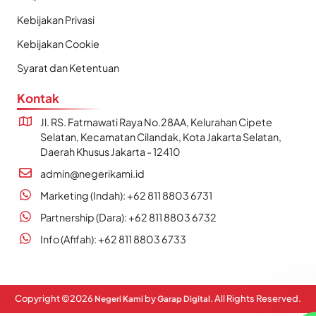
Kebijakan Privasi
Kebijakan Cookie
Syarat dan Ketentuan
Kontak
Jl. RS. Fatmawati Raya No.28AA, Kelurahan Cipete
Selatan, Kecamatan Cilandak, Kota Jakarta Selatan,
Daerah Khusus Jakarta - 12410
admin@negerikami.id
Marketing (Indah): +62 811 8803 6731
Partnership (Dara): +62 811 8803 6732
Info (Afifah): +62 811 8803 6733
Copyright ©
2026
by
. All Rights Reserved.
Negeri Kami
Garap Digital