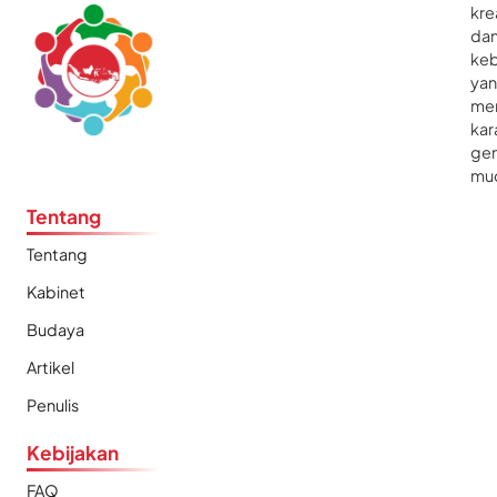
kre
da
ke
ya
me
kar
gen
mu
Tentang
Tentang
Kabinet
Budaya
Artikel
Penulis
Kebijakan
FAQ