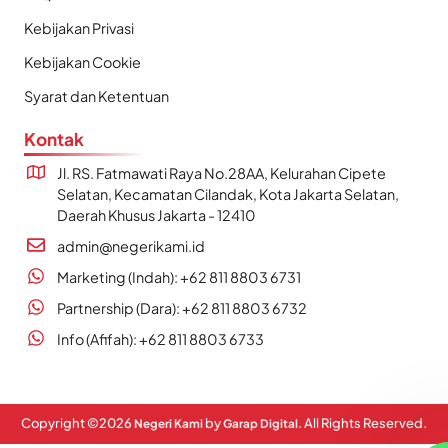
Kebijakan Privasi
Kebijakan Cookie
Syarat dan Ketentuan
Kontak
Jl. RS. Fatmawati Raya No.28AA, Kelurahan Cipete
Selatan, Kecamatan Cilandak, Kota Jakarta Selatan,
Daerah Khusus Jakarta - 12410
admin@negerikami.id
Marketing (Indah): +62 811 8803 6731
Partnership (Dara): +62 811 8803 6732
Info (Afifah): +62 811 8803 6733
Copyright ©
2026
by
. All Rights Reserved.
Negeri Kami
Garap Digital