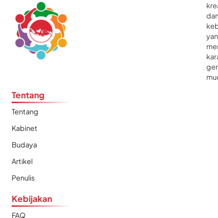
kre
da
ke
ya
me
kar
gen
mu
Tentang
Tentang
Kabinet
Budaya
Artikel
Penulis
Kebijakan
FAQ