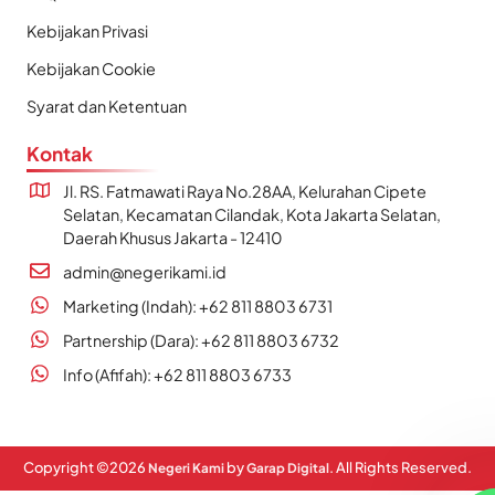
Kebijakan Privasi
Kebijakan Cookie
Syarat dan Ketentuan
Kontak
Jl. RS. Fatmawati Raya No.28AA, Kelurahan Cipete
Selatan, Kecamatan Cilandak, Kota Jakarta Selatan,
Daerah Khusus Jakarta - 12410
admin@negerikami.id
Marketing (Indah): +62 811 8803 6731
Partnership (Dara): +62 811 8803 6732
Info (Afifah): +62 811 8803 6733
Copyright ©
2026
by
. All Rights Reserved.
Negeri Kami
Garap Digital