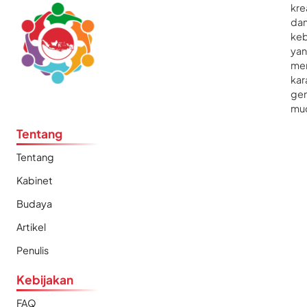
kre
da
ke
ya
me
kar
gen
mu
Tentang
Tentang
Kabinet
Budaya
Artikel
Penulis
Kebijakan
FAQ