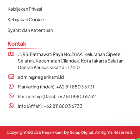
Kebijakan Privasi
Kebijakan Cookie
Syarat dan Ketentuan
Kontak
Jl. RS. Fatmawati Raya No.28AA, Kelurahan Cipete
Selatan, Kecamatan Cilandak, Kota Jakarta Selatan,
Daerah Khusus Jakarta - 12410
admin@negerikami.id
Marketing (Indah): +62 811 8803 6731
Partnership (Dara): +62 811 8803 6732
Info (Afifah): +62 811 8803 6733
Copyright ©
2026
by
. All Rights Reserved.
Negeri Kami
Garap Digital