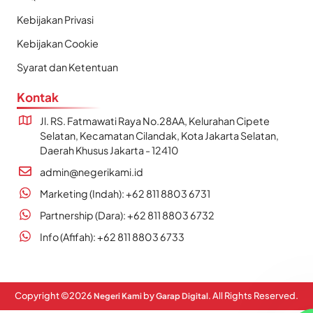
Kebijakan Privasi
Kebijakan Cookie
Syarat dan Ketentuan
Kontak
Jl. RS. Fatmawati Raya No.28AA, Kelurahan Cipete
Selatan, Kecamatan Cilandak, Kota Jakarta Selatan,
Daerah Khusus Jakarta - 12410
admin@negerikami.id
Marketing (Indah): +62 811 8803 6731
Partnership (Dara): +62 811 8803 6732
Info (Afifah): +62 811 8803 6733
Copyright ©
2026
by
. All Rights Reserved.
Negeri Kami
Garap Digital