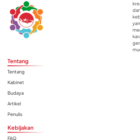
kre
da
ke
ya
me
kar
gen
mu
Tentang
Tentang
Kabinet
Budaya
Artikel
Penulis
Kebijakan
FAQ