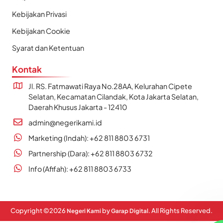
Kebijakan Privasi
Kebijakan Cookie
Syarat dan Ketentuan
Kontak
Jl. RS. Fatmawati Raya No.28AA, Kelurahan Cipete
Selatan, Kecamatan Cilandak, Kota Jakarta Selatan,
Daerah Khusus Jakarta - 12410
admin@negerikami.id
Marketing (Indah): +62 811 8803 6731
Partnership (Dara): +62 811 8803 6732
Info (Afifah): +62 811 8803 6733
Copyright ©
2026
by
. All Rights Reserved.
Negeri Kami
Garap Digital