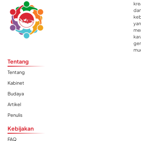
kre
da
ke
ya
me
kar
gen
mu
Tentang
Tentang
Kabinet
Budaya
Artikel
Penulis
Kebijakan
FAQ