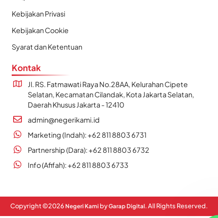
Kebijakan Privasi
Kebijakan Cookie
Syarat dan Ketentuan
Kontak
Jl. RS. Fatmawati Raya No.28AA, Kelurahan Cipete
Selatan, Kecamatan Cilandak, Kota Jakarta Selatan,
Daerah Khusus Jakarta - 12410
admin@negerikami.id
Marketing (Indah): +62 811 8803 6731
Partnership (Dara): +62 811 8803 6732
Info (Afifah): +62 811 8803 6733
Copyright ©
2026
by
. All Rights Reserved.
Negeri Kami
Garap Digital