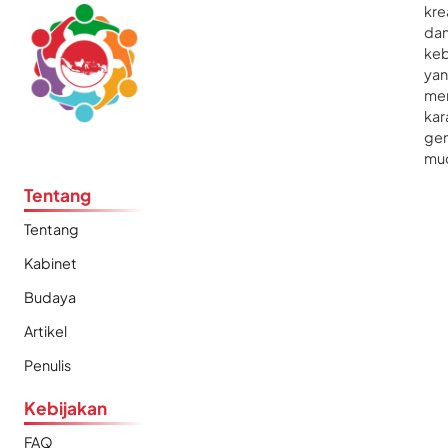
kre
da
ke
ya
me
kar
gen
mu
Tentang
Tentang
Kabinet
Budaya
Artikel
Penulis
Kebijakan
FAQ