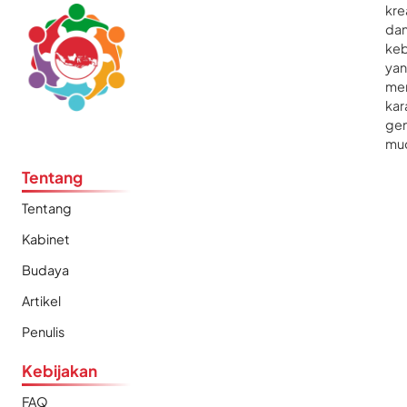
kre
da
ke
ya
me
kar
gen
mu
Tentang
Tentang
Kabinet
Budaya
Artikel
Penulis
Kebijakan
FAQ