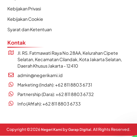
Kebijakan Privasi
Kebijakan Cookie
Syarat dan Ketentuan
Kontak
Jl. RS. Fatmawati Raya No.28AA, Kelurahan Cipete
Selatan, Kecamatan Cilandak, Kota Jakarta Selatan,
Daerah Khusus Jakarta - 12410
admin@negerikami.id
Marketing (Indah): +62 811 8803 6731
Partnership (Dara): +62 811 8803 6732
Info (Afifah): +62 811 8803 6733
Copyright ©
2026
by
. All Rights Reserved.
Negeri Kami
Garap Digital