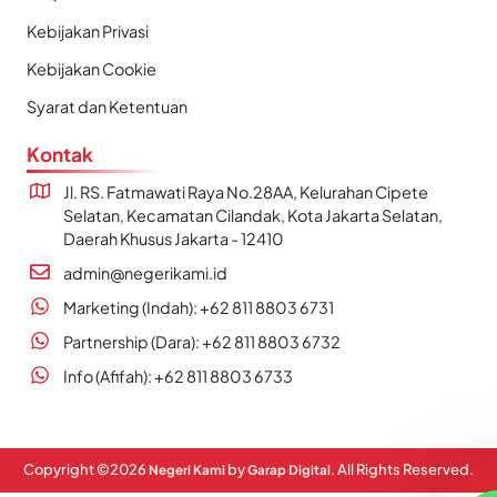
Kebijakan Privasi
Kebijakan Cookie
Syarat dan Ketentuan
Kontak
Jl. RS. Fatmawati Raya No.28AA, Kelurahan Cipete
Selatan, Kecamatan Cilandak, Kota Jakarta Selatan,
Daerah Khusus Jakarta - 12410
admin@negerikami.id
Marketing (Indah): +62 811 8803 6731
Partnership (Dara): +62 811 8803 6732
Info (Afifah): +62 811 8803 6733
Copyright ©
2026
by
. All Rights Reserved.
Negeri Kami
Garap Digital