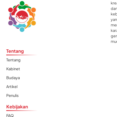
kre
da
ke
ya
me
kar
gen
mu
Tentang
Tentang
Kabinet
Budaya
Artikel
Penulis
Kebijakan
FAQ