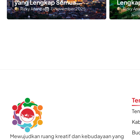
yang Lengkap Semua
Lengka
Wilayah
Wilayah
Rizky Ananda
11 November 2025
Rizky An
Te
Te
Kab
Bu
Mewujudkan ruang kreatif dan kebudayaan yang