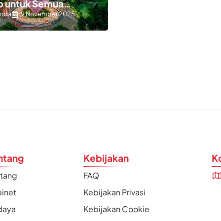
p untuk Semua
anda
9 November 2025
ntang
Kebijakan
K
ntang
FAQ
inet
Kebijakan Privasi
daya
Kebijakan Cookie