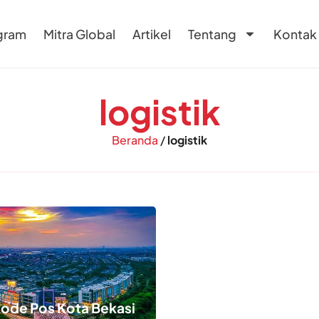
gram
Mitra Global
Artikel
Tentang
Kontak
logistik
Beranda
/
logistik
Kode Pos Kota Bekasi