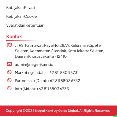
Kebijakan Privasi
Kebijakan Cookie
Syarat dan Ketentuan
Kontak
Jl. RS. Fatmawati Raya No.28AA, Kelurahan Cipete
Selatan, Kecamatan Cilandak, Kota Jakarta Selatan,
Daerah Khusus Jakarta - 12410
admin@negerikami.id
Marketing (Indah): +62 811 8803 6731
Partnership (Dara): +62 811 8803 6732
Info (Afifah): +62 811 8803 6733
Copyright ©
2026
by
. All Rights Reserved.
Negeri Kami
Garap Digital