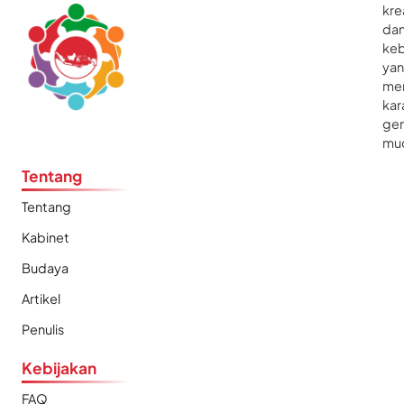
kre
da
ke
ya
me
kar
gen
mu
Tentang
Tentang
Kabinet
Budaya
Artikel
Penulis
Kebijakan
FAQ