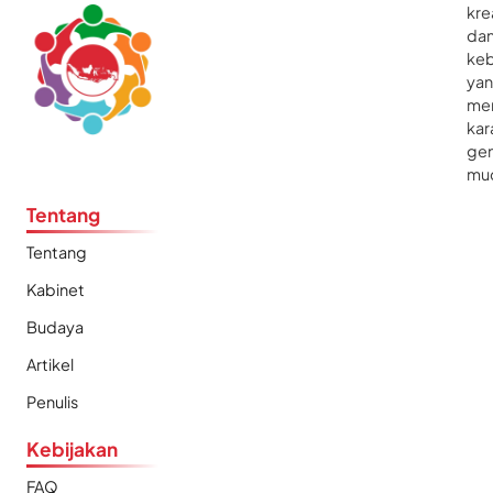
kre
da
ke
ya
me
kar
gen
mu
Tentang
Tentang
Kabinet
Budaya
Artikel
Penulis
Kebijakan
FAQ