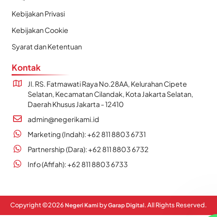
Kebijakan Privasi
Kebijakan Cookie
Syarat dan Ketentuan
Kontak
Jl. RS. Fatmawati Raya No.28AA, Kelurahan Cipete
Selatan, Kecamatan Cilandak, Kota Jakarta Selatan,
Daerah Khusus Jakarta - 12410
admin@negerikami.id
Marketing (Indah): +62 811 8803 6731
Partnership (Dara): +62 811 8803 6732
Info (Afifah): +62 811 8803 6733
Copyright ©
2026
by
. All Rights Reserved.
Negeri Kami
Garap Digital