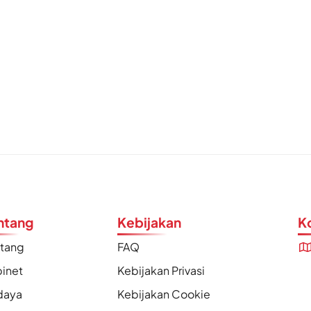
ntang
Kebijakan
K
ntang
FAQ
inet
Kebijakan Privasi
daya
Kebijakan Cookie