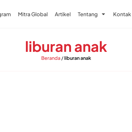
gram
Mitra Global
Artikel
Tentang
Kontak
liburan anak
Beranda
/
liburan anak