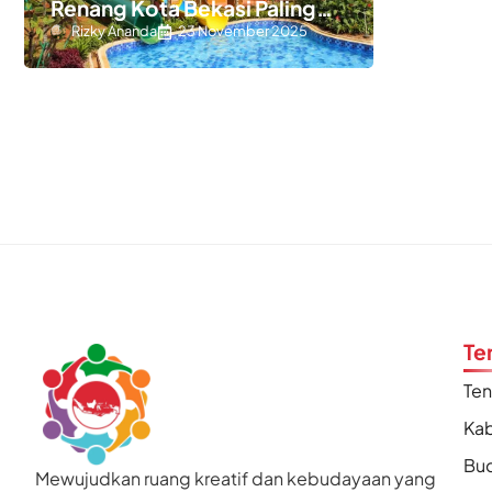
Renang Kota Bekasi Paling
Hits dan Seru
Rizky Ananda
23 November 2025
Te
Te
Kab
Bu
Mewujudkan ruang kreatif dan kebudayaan yang