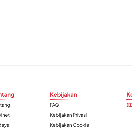
ntang
Kebijakan
K
ntang
FAQ
inet
Kebijakan Privasi
daya
Kebijakan Cookie