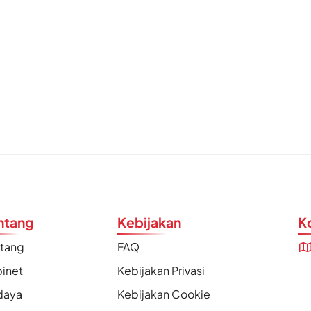
ntang
Kebijakan
K
ntang
FAQ
inet
Kebijakan Privasi
daya
Kebijakan Cookie