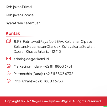
Kebijakan Privasi
Kebijakan Cookie
Syarat dan Ketentuan
Kontak
Jl. RS. Fatmawati Raya No.28AA, Kelurahan Cipete
Selatan, Kecamatan Cilandak, Kota Jakarta Selatan,
Daerah Khusus Jakarta - 12410
admin@negerikami.id
Marketing (Indah): +62 811 8803 6731
Partnership (Dara): +62 811 8803 6732
Info (Afifah): +62 811 8803 6733
Copyright ©
2026
by
. All Rights Reserved.
Negeri Kami
Garap Digital