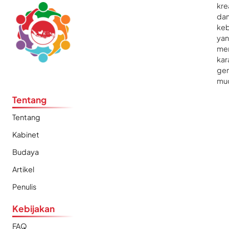
kre
da
ke
ya
me
kar
gen
mu
Tentang
Tentang
Kabinet
Budaya
Artikel
Penulis
Kebijakan
FAQ