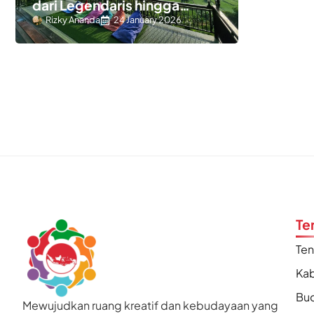
dari Legendaris hingga
Kekinian
Rizky Ananda
24 January 2026
Te
Te
Kab
Bu
Mewujudkan ruang kreatif dan kebudayaan yang