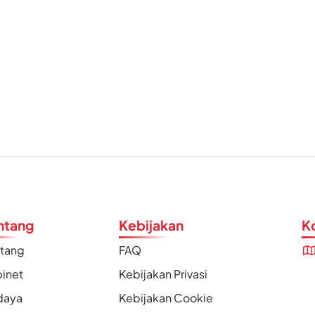
ntang
Kebijakan
K
ntang
FAQ
inet
Kebijakan Privasi
daya
Kebijakan Cookie