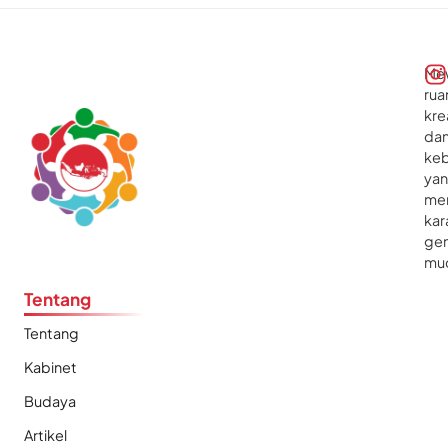
Me
rua
kre
da
ke
ya
me
kar
gen
mu
Tentang
Tentang
Kabinet
Budaya
Artikel